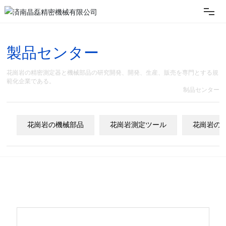
ホーム
製品センター
企業案内
花崗岩の精密測定器と機械部品の研究開発、開発、生産、販売を専門とする規
範化企業である。
制品センター
製品展示
花崗岩の機械部品
花崗岩測定ツール
花崗岩の
技術力
ニュース
お客様サービス
お問い合わせ