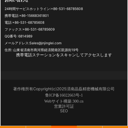
24時間サービスホットライン:
+86-531-68785608
携帯電話:
+86-15668361801
電話:
+86-531-68785608
ファックス:
+86-531-68785609
QQ番号: 6814989
メールアドレス:
Sales@jnjinglei.com
住所: 山東省済南市商河県経済開発区凱源街19号
携帯電話ステーションをスキャンしてアクセスします
著作権所有Copyright(c)2025済南晶磊精密機械有限公司
鲁ICP备16022663号-1
Webサイト構築:
3
00.cn
営業許可証
SEO