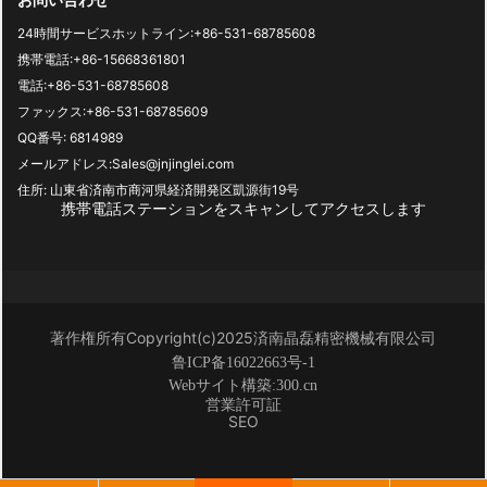
24時間サービスホットライン:
+86-531-68785608
携帯電話:
+86-15668361801
電話:
+86-531-68785608
ファックス:
+86-531-68785609
QQ番号: 6814989
メールアドレス:
Sales@jnjinglei.com
住所: 山東省済南市商河県経済開発区凱源街19号
携帯電話ステーションをスキャンしてアクセスします
著作権所有Copyright(c)2025済南晶磊精密機械有限公司
鲁ICP备16022663号-1
Webサイト構築:
3
00.cn
営業許可証
SEO