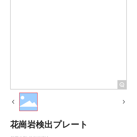
+
花崗岩検出プレート