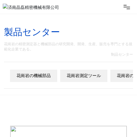
ホーム
製品センター
企業案内
花崗岩の精密測定器と機械部品の研究開発、開発、生産、販売を専門とする規
範化企業である。
制品センター
製品展示
花崗岩の機械部品
花崗岩測定ツール
花崗岩の
技術力
ニュース
お客様サービス
お問い合わせ